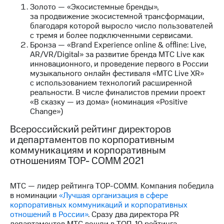
Раскрытие
Золото — «Экосистемные бренды»,
информации
за продвижение экосистемной трансформации,
Информация
благодаря которой выросло число пользователей
акционерам
с тремя и более подключенными сервисами.
Документы
Бронза — «Brand Experience online & offline: Live,
ПАО
AR/VR/Digital» за развитие бренда МТС Live как
"МТС"
инновационного, и проведение первого в России
Собрания
музыкального онлайн фестиваля «МТС Live XR»
акционеров
с использованием технологий расширенной
Личный
реальности. В числе финалистов премии проект
кабинет
«В сказку — из дома» (номинация «Positive
акционера
Change»)
Акционерный
капитал
Всероссийский рейтинг директоров
Контроль
и департаментов по корпоративным
и
коммуникациям и корпоративным
аудит
отношениям ТОР- СОММ 2021
Рынок
акций
МТС — лидер рейтинга TOP-COMM. Компания победила
Описание
в номинации
«Лучшая организация в сфере
Программа
корпоративных коммуникаций и корпоративных
приобретения
отношений в России»
. Сразу два директора PR
Порядок
департаментов МТС вошли в ТОП-10 рейтинга