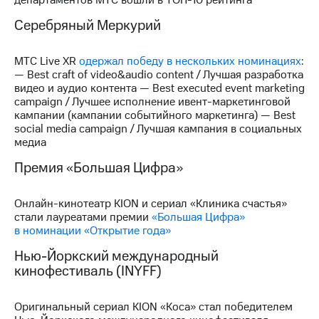
выкупа
акций
Серебряный Меркурий
Дивиденды
Рынок
МТС Live XR
одержал победу в нескольких номинациях
:
облигаций
— Best craft of video&audio content / Лучшая разработка
видео и аудио контента — Best executed event marketing
Описание
campaign / Лучшее исполнение ивент-маркетинговой
Еврооблигации-2023
кампании (кампании событийного маркетинга) — Best
Уведомление
social media campaign / Лучшая кампания в социальных
о
медиа
погашении
именных
Премия «Большая Цифра»
облигаций
Другое
Онлайн-кинотеатр KION и сериал «Клиника счастья»
Регистратор
стали лауреатами премии
«Большая Цифра»
Реквизиты
в номинации «Открытие года»
Контакты
йчивое развитие
Нью-Йоркский международный
и деловая этика
кинофестиваль (INYFF)
На главную
Оригинальный сериал KION «Коса» стал победителем