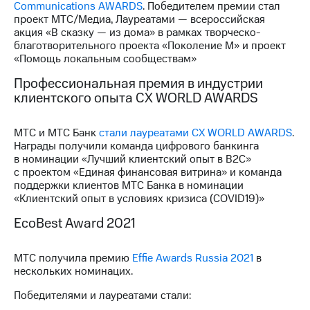
Communications AWARDS
. Победителем премии стал
проект МТС/Медиа, Лауреатами — всероссийская
МТС
акция «В сказку — из дома» в рамках творческо-
о технологиях
благотворительного проекта «Поколение М» и проект
«Помощь локальным сообществам»
Достижения
Профессиональная премия в индустрии
Интервью
клиентского опыта СХ WORLD AWARDS
Финансовая
отчетность
МТС и МТС Банк
стали лауреатами СХ WORLD AWARDS
.
Награды получили команда цифрового банкинга
Контакты
в номинации «Лучший клиентский опыт в B2С»
с проектом «Единая финансовая витрина» и команда
Новости
поддержки клиентов МТС Банка в номинации
в
«Клиентский опыт в условиях кризиса (COVID19)»
регионе
EcoBest Award 2021
м и акционерам
Корпоративное
МТС получила премию
Effie Awards Russia 2021
в
управление
нескольких номинацих.
Корпоративный
Победителями и лауреатами стали:
секретарь