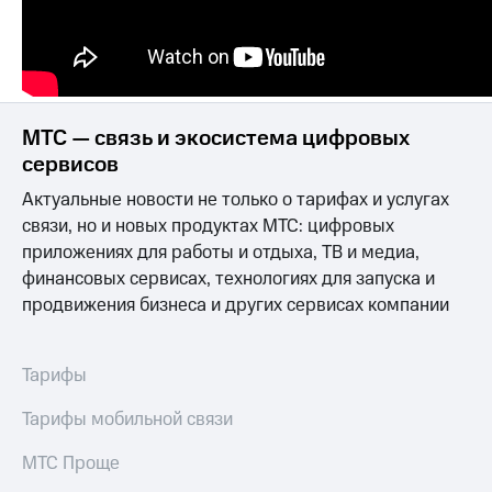
МТС
о технологиях
Достижения
МТС — связь и экосистема цифровых
Интервью
сервисов
Финансовая
Актуальные новости не только о тарифах и услугах
отчетность
связи, но и новых продуктах МТС: цифровых
Контакты
приложениях для работы и отдыха, ТВ и медиа,
финансовых сервисах, технологиях для запуска и
Новости
продвижения бизнеса и других сервисах компании
в
регионе
м и акционерам
Тарифы
Корпоративное
управление
Тарифы мобильной связи
Корпоративный
МТС Проще
секретарь