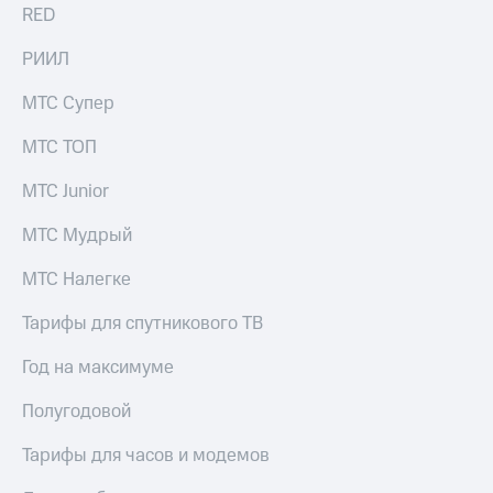
Раскрытие
RED
информации
Информация
РИИЛ
акционерам
Документы
МТС Супер
ПАО
"МТС"
МТС ТОП
Собрания
акционеров
МТС Junior
Личный
кабинет
МТС Мудрый
акционера
Акционерный
капитал
МТС Налегке
Контроль
и
Тарифы для спутникового ТВ
аудит
Рынок
Год на максимуме
акций
Полугодовой
Описание
Программа
Тарифы для часов и модемов
приобретения
Порядок