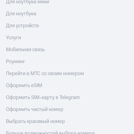
Для ноутбука мини
выкупа
акций
Для ноутбука
Дивиденды
Рынок
Для устройств
облигаций
Услуги
Описание
Еврооблигации-2023
Уведомление
Мобильная связь
о
погашении
Роуминг
именных
облигаций
Перейти в МТС со своим номером
Другое
Оформить eSIM
Регистратор
Реквизиты
Оформить SIM-карту в Telegram
Контакты
йчивое развитие
Оформить чистый номер
и деловая этика
На главную
Выбрать красивый номер
Больше возможностей выбора номера