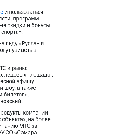
ve
и пользоваться
ости, программ
ые скидки и бонусы
спорта».
а льду «Руслан и
гут увидеть в
ТС и рынка
ых ледовых площадок
ересной афишу
 шоу, а также
и билетов», —
ановский.
 Продукты компании
 объектах, на более
омпанию МТС за
АУ СО «Самара