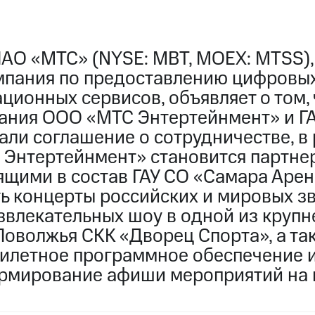
ПАО «МТС» (NYSE: MBT, MOEX: MTSS)
мпания по предоставлению цифровых
ионных сервисов, объявляет о том, 
ания ООО «МТС Энтертейнмент» и Г
али соглашение о сотрудничестве, в
 Энтертейнмент» становится партне
ящими в состав ГАУ СО «Самара Арен
ь концерты российских и мировых зв
звлекательных шоу в одной из круп
Поволжья СКК «Дворец Спорта», а та
илетное программное обеспечение и
ормирование афиши мероприятий на 