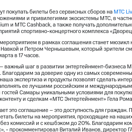
т покупать билеты без сервисных сборов на
МТС Li
жениями и привилегиями экосистемы МТС, в частн
ium и МТС Cashback, а также получать дополнительн
риятий спортивно-концертного комплекса «Дворец 
ероприятием в рамках соглашения станет мюзикл н
 Навкой и Петром Чернышевым, который зрители смо
арта в 17 часов.
– важный шаг в развитии энтертейнмент-бизнеса М
. Благодарим за доверие одну из самых современн
 наша экспертиза и продукты позволят сделать инт
аполнять ее лучшими российским и международными
 гостей Самары уникальными условиями для покупк
 контенту и сделкам «МТС Энтертейнмент» Гела Ром
ает это соглашение – это доступность для граждан.
етать билеты на мероприятия, проходящие на наших
 без комиссий и с кешбэком до 20%. Благодарим к
», - прокомментировал Виталий Иванов, директор Г