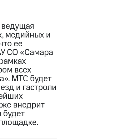
, ведущая
, медийных и
что ее
АУ СО «Самара
 рамках
ром всех
а». МТС будет
езд и гастроли
нейших
кже внедрит
 будет
площадке.