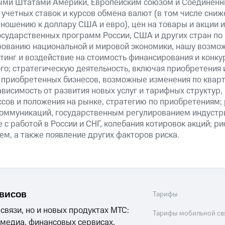
ми Штатами Америки, Европейским союзом и Соединенн
учетных ставок и курсов обмена валют (в том числе сниж
тношению к доллару США и евро), цен на товары и акции 
государственных программ России, США и других стран по
рованию национальной и мировой экономики, нашу возмо
инг и воздействие на стоимость финансирования и конку
го; стратегическую деятельность, включая приобретения 
 приобретенных бизнесов, возможные изменения по квар
ависимость от развития новых услуг и тарифных структур
сов и положения на рынке, стратегию по приобретениям; 
оммуникаций, государственным регулированием индустр
 с работой в России и СНГ, колебания котировок акций; ри
м, а также появление других факторов риска.
рвисов
Тарифы
 связи, но и новых продуктах МТС:
Тарифы мобильной св
 медиа, финансовых сервисах,