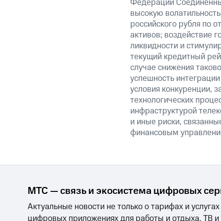
Федерации Соединенны
высокую волатильность 
российского рубля по о
активов; воздействие 
ликвидности и стимули
текущий кредитный рейт
случае снижения таково
успешность интеграции
условия конкуренции, з
технологических процес
инфраструктурой телек
и иные риски, связанные
финансовым управление
МТС — связь и экосистема цифровых се
Актуальные новости не только о тарифах и услугах
цифровых приложениях для работы и отдыха, ТВ и