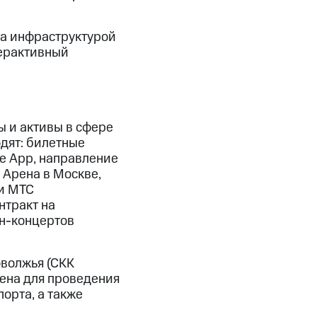
та инфраструктурой
терактивный
 и активы в сфере
дят: билетные
ve App, направление
 Арена в Москве,
ми МТС
нтракт на
йн-концертов
волжья (СКК
чена для проведения
орта, а также