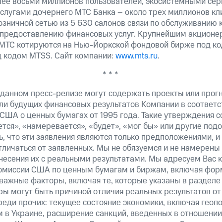
лее восьми миллионов пользователей, экосистемными сер
услугами дочернего МТС Банка – около трех миллионов кл
озничной сетью из 5 630 салонов связи по обслуживанию 
 предоставлению финансовых услуг. Крупнейшим акционе
МТС котируются на Нью-Йоркской фондовой бирже под ко
д кодом MTSS. Сайт компании:
www.mts.ru
.
* * *
 данном пресс-релизе могут содержать проекты или прог
ли будущих финансовых результатов Компании в соответс
США о ценных бумагах от 1995 года. Такие утверждения 
тся», «намеревается», «будет», «мог бы» или другие по
, что эти заявления являются только предположениями, и
тличаться от заявленных. Мы не обязуемся и не намерены
несения их с реальными результатами. Мы адресуем Вас 
омиссии США по ценным бумагам и биржам, включая форм
важные факторы, включая те, которые указаны в разделе
ы могут быть причиной отличия реальных результатов от 
реди прочих: текущее состояние экономики, включая геоп
м в Украине, расширение санкций, введенных в отношении