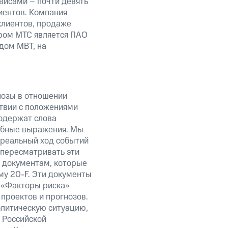
висами – почти девять
иентов. Компания
клиентов, продаже
ром МТС является ПАО
дом MBT, на
нозы в отношении
твии с положениями
содержат слова
добные выражения. Мы
 реальный ход событий
 пересматривать эти
к документам, которые
у 20-F. Эти документы
 «Факторы риска»
проектов и прогнозов.
олитическую ситуацию,
 Российской