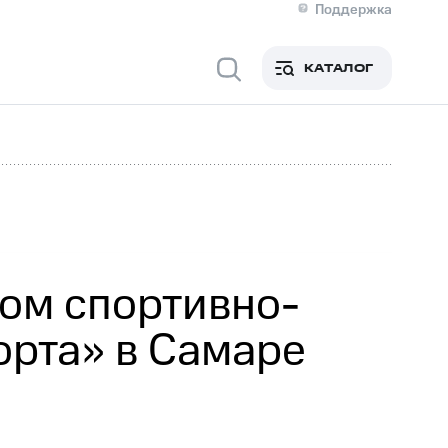
Поддержка
О МТС
я информация
Контакты
КАТАЛОГ
Медиа-центр
кты
Новости в регионе
Инвесторам и акционерам
ция акционерам
Документы
роль и аудит
Рынок акций
й
Описание
р
Реквизиты
Контакты
Устойчивое развитие
Комплаенс и деловая этика
На главную
ом спортивно-
орта» в Самаре