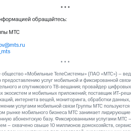
* * *
информацией обращайтесь:
ппы МТС
tov@mts.ru
_mts
* * *
 общество «Мобильные ТелеСистемы» (ПАО «МТС») – вед
о предоставлению услуг мобильной и фиксированной связи
бельного и спутникового ТВ-вещания; провайдер цифровых
ах экосистем и мобильных приложений; поставщик ИТ-реш
аций, интернета вещей, мониторинга, обработки данных,
рмении услугами мобильной связи Группы МТС пользуются
ком рынке мобильного бизнеса МТС занимает лидирующие
ную абонентскую базу. Фиксированными услугами МТС –
ем – охвачено свыше 10 миллионов домохозяйств, сервис