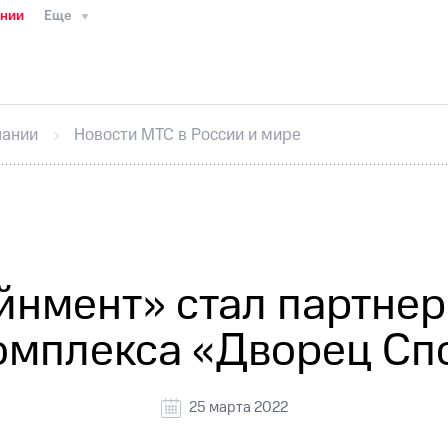
ании
Еще
ТС
Пресс-релизы
МТС о технологиях
ТС
История компании
Руководство региона
Правова
стижения
Интервью
Финансовая отчетность
Конта
пании
Новости МТС в России и мире
тивный секретарь
Раскрытие информации
Информа
ный кабинет акционера
Акционерный капитал
Конт
Порядок выкупа акций
Дивиденды
Рынок облигаци
 погашении именных облигаций
Другое
Регистрато
йнмент» стал партнер
омплекса «Дворец Сп
25 марта 2022