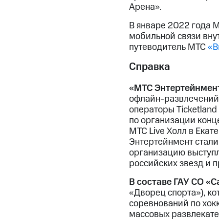
Арена».
В январе 2022 года 
мобильной связи вну
путеводитель МТС
«В
Справка
«МТС Энтертейнмен
офлайн-развлечений 
операторы Ticketland
по организации конце
МТС Live Холл в Ека
Энтертейнмент стали
организацию выступл
российских звезд и п
В составе ГАУ СО «
«Дворец спорта»), ко
соревнований по хокк
массовых развлекате