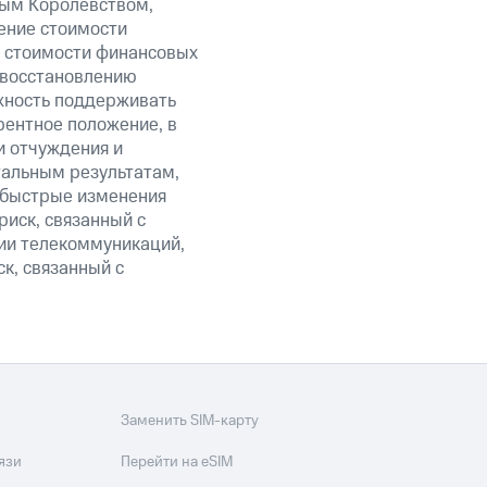
ым Королевством,
ение стоимости
и стоимости финансовых
 восстановлению
жность поддерживать
рентное положение, в
и отчуждения и
тальным результатам,
, быстрые изменения
риск, связанный с
ии телекоммуникаций,
ск, связанный с
Заменить SIM-карту
язи
Перейти на eSIM