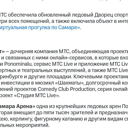
МТС обеспечила обновленный ледовый Дворец спор
три всех помещений, а также включила объект в ин
иртуальная прогулка по Самаре»
.
т»
– дочерняя компания МТС, объединяющая проекты
и связанных с ними онлайн-сервисов, в которые вхо
 и Ponominalu, сервис МТС Live и приложение МТС Li
ртных и театральных выступлений, а также МТС Live
теринбурге и другие площадки. Ключевыми проекта
 инвестиции в мюзикл «Шахматы», долгосрочный ко
ений проектов Comedy Club Production, серия онла
роект «Студия МТС Live».
Самара Арена»
одна из крупнейших ледовых арен По
торая вмещает до пяти тысяч зрителей и предназна
ею, керлингу, фигурному катанию и другим видам сп
льных мероприятий.