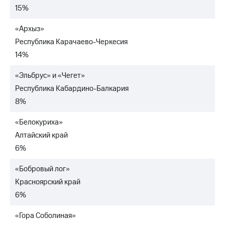
выкупа
15%
акций
Дивиденды
«Архыз»
Рынок
Республика Карачаево-Черкесия
облигаций
14%
Описание
Еврооблигации-2023
«Эльбрус» и «Чегет»
Уведомление
Республика Кабардино-Балкария
о
погашении
8%
именных
облигаций
«Белокуриха»
Другое
Алтайский край
6%
Регистратор
Реквизиты
Контакты
«Бобровый лог»
йчивое развитие
Красноярский край
и деловая этика
6%
На главную
«Гора Соболиная»