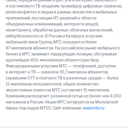
связи, передачи данных и доступа в интернет, кабельного
и спутникового ТВ-вещания; провайдер цифровых сервисов,
включая финтех и медиа в рамках экосистем и мобильных
приложений; поставщик ИТ-решений в области
объединенных коммуникаций, интернета вещей,
мониторинга, обработки данных, облачных вычислений,
кибербезопасности. В России и Беларуси услугами
мобильной связи Группы МТС пользуются более
87 миллионов абонентов. На российском рынке мобильного
бизнеса МТС занимает лидирующие позиции, обслуживая
крупнейшую 81,6-миллионную абонентскую базу.
Фиксированными услугами МТС — телефонией, доступом
в интернет и ТВ — охвачено 10,7 миллиона абонентов,
сервисами OTT и платного ТВ в различных средах — более
13 миллионов пользователей, общее количество
экосистемных клиентов МТС составляет 15 миллионов.
Компания располагает розничной сетью из более чем 4 200
магазинов в России. Акции МТС котируются на Московской
бирже под кодом MTSS. Сайт компании:
www.mts.ru