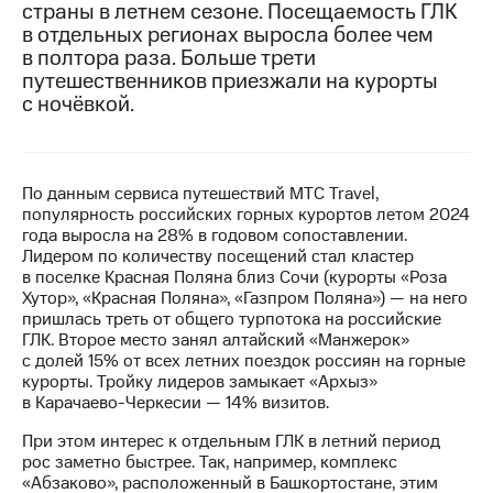
страны в летнем сезоне. Посещаемость ГЛК
в отдельных регионах выросла более чем
МТС
в полтора раза. Больше трети
о технологиях
путешественников приезжали на курорты
Достижения
с ночёвкой.
Интервью
Финансовая
По данным сервиса путешествий МТС Travel,
отчетность
популярность российских горных курортов летом 2024
года выросла на 28% в годовом сопоставлении.
Контакты
Лидером по количеству посещений стал кластер
в поселке Красная Поляна близ Сочи (курорты «Роза
Новости
Хутор», «Красная Поляна», «Газпром Поляна») — на него
в
пришлась треть от общего турпотока на российские
регионе
ГЛК. Второе место занял алтайский «Манжерок»
с долей 15% от всех летних поездок россиян на горные
м и акционерам
курорты. Тройку лидеров замыкает «Архыз»
Корпоративное
в Карачаево-Черкесии — 14% визитов.
управление
При этом интерес к отдельным ГЛК в летний период
Корпоративный
рос заметно быстрее. Так, например, комплекс
секретарь
«Абзаково», расположенный в Башкортостане, этим