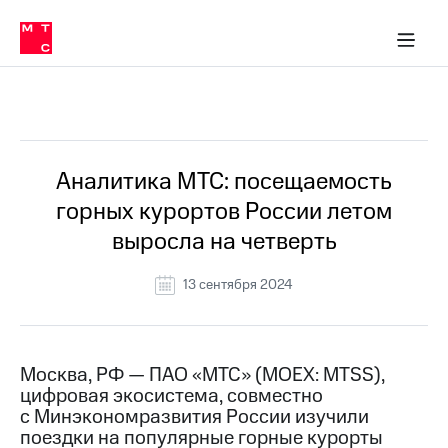
О
сторам и акционерам
Комплаенс и деловая этика
Устойчивое развитие
Медиа-центр
О МТС
О МТС
На главную
компании
О
компании
Стратегия
Стратегия
Все Новости
Карьера
в МТС
Карьера
в МТС
Пресс-
Аналитика МТС: посещаемость
релизы
История
горных курортов России летом
компании
МТС
выросла на четверть
о технологиях
Руководство
региона
13 сентября 2024
Правовая
информация
Контакты
Москва, РФ — ПАО «МТС» (MOEX: MTSS),
цифровая экосистема, совместно
Медиа-центр
с Минэкономразвития России изучили
Пресс-
поездки на популярные горные курорты
релизы