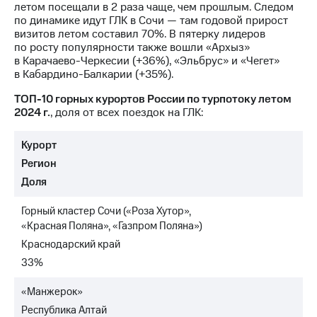
Раскрытие
летом посещали в 2 раза чаще, чем прошлым. Следом
информации
по динамике идут ГЛК в Сочи — там годовой прирост
Информация
визитов летом составил 70%. В пятерку лидеров
акционерам
по росту популярности также вошли «Архыз»
Документы
в Карачаево-Черкесии (+36%), «Эльбрус» и «Чегет»
ПАО
в Кабардино-Балкарии (+35%).
"МТС"
Собрания
ТОП-10 горных курортов России по турпотоку летом
акционеров
2024 г.
, доля от всех поездок на ГЛК:
Личный
кабинет
Курорт
акционера
Акционерный
Регион
капитал
Доля
Контроль
и
Горный кластер Сочи («Роза Хутор»,
аудит
«Красная Поляна», «Газпром Поляна»)
Рынок
акций
Краснодарский край
33%
Описание
Программа
«Манжерок»
приобретения
Республика Алтай
Порядок