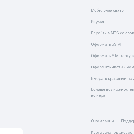
Мобильная связь
Роуминг
Перейти в МТС со св
Оформить eSIM
Оформить SIM-карту в
Оформить чистый но
Выбрать красивый но
Больше возможностей
номера
О компании
Подде
Карта салонов экоси