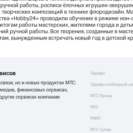
 ручной работы, росписи ёлочных игрушек-зверушек
 творческих композиций в технике флородизайн. М
ства «Hobby24» проводили обучение в режиме нон-с
 итогам работы мастерских, жителями города и дет
ний ручной работы. Все творения, созданные в маст
там, вынужденным встречать новый год в детской к
рвисов
Тарифы
 связи, но и новых продуктах МТС:
Тарифы мобильной св
 медиа, финансовых сервисах,
МТС Проще
 других сервисах компании
RED
РИИЛ
МТС Супер