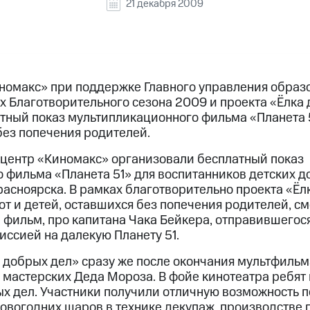
21 декабря 2009
номакс» при поддержке Главного управления образо
х Благотворительного сезона 2009 и проекта «Ёлка
тный показ мультипликационного фильма «Планета 5
без попечения родителей.
центр «Киномакс» организовали бесплатный показ
 фильма «Планета 51» для воспитанников детских д
расноярска. В рамках благотворительно проекта «Ёл
т и детей, оставшихся без попечения родителей, с
фильм, про капитана Чака Бейкера, отправившегося
иссией на далекую Планету 51.
и добрых дел» сразу же после окончания мультфильм
 мастерских Деда Мороза. В фойе кинотеатра ребят
х дел. Участники получили отличную возможность п
овогодних шаров в технике декупаж, производстве