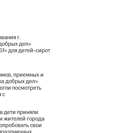
вания г.
 добрых дел»
1» для детей-сирот
омов, приемных и
ка добрых дел»
могли посмотреть
 с
а дети приняли
 и жителей города
опробовать свои
 праздничных