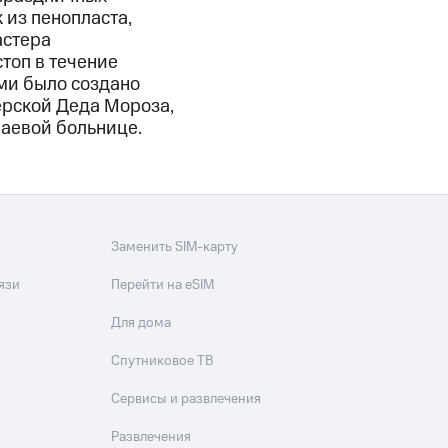
 из пенопласта,
астера
топ в течение
ьми было создано
ерской Деда Мороза,
раевой больнице.
Заменить SIM-карту
язи
Перейти на eSIM
Для дома
Спутниковое ТВ
Сервисы и развлечения
Развлечения