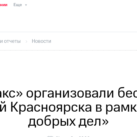
ании
Еще
ТС
Пресс-релизы
МТС о технологиях
ТС
История компании
Руководство региона
Правова
стижения
Интервью
Финансовая отчетность
Конта
 и отчеты
Новости
тивный секретарь
Раскрытие информации
Информа
ный кабинет акционера
Акционерный капитал
Конт
Порядок выкупа акций
Дивиденды
Рынок облигаци
 погашении именных облигаций
Другое
Регистрато
кс» организовали бе
й Красноярска в рамк
добрых дел»