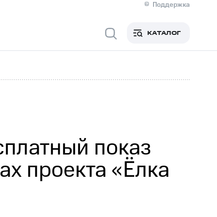
Поддержка
О МТС
я информация
Контакты
КАТАЛОГ
Медиа-центр
кты
Новости в регионе
Инвесторам и акционерам
ция акционерам
Документы
роль и аудит
Рынок акций
й
Описание
р
Реквизиты
Контакты
Устойчивое развитие
Комплаенс и деловая этика
На главную
сплатный показ
ах проекта «Ёлка