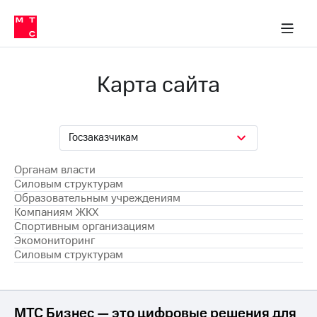
ортивным организациям
ловым структурам
Органам власти
Органам власти
Образованию
Компаниям ЖКХ
Экологам
вым структурам
Образованию
м организациям
Компаниям ЖКХ
Карта сайта
Экологам
Госзаказчикам
Органам власти
Силовым структурам
Образовательным учреждениям
Компаниям ЖКХ
Спортивным организациям
Экомониторинг
Силовым структурам
МТС Бизнес — это цифровые решения для