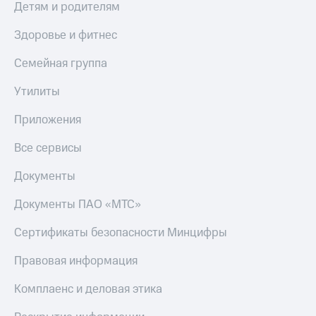
Получайте
Детям и родителям
доход
Тарифы
онлайн
Здоровье и фитнес
RED,
Страхование
РИИЛ
Семейная группа
и МТС Супер
Покупка
дешевле
полисов
Утилиты
при оплате
онлайн
с карты
Скидка 30%
МТС Деньги
Приложения
на связь
Обзоры
Все сервисы
С картой
товаров
МТС
Деньги
Документы
Скидки
МТС
до 40%
Накопления
Документы ПАО «МТС»
на смартфоны
Откладывайте
Сертификаты безопасности Минцифры
деньги
при
и получайте
покупке
Правовая информация
доход 15%
со связью
Платежи
МТС
Комплаенс и деловая этика
и
переводы