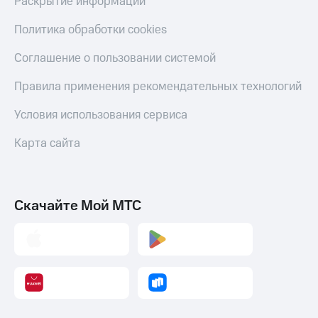
Раскрытие информации
Пополнить
Политика обработки cookies
номер
МТС
Соглашение о пользовании системой
Настройки
Правила применения рекомендательных технологий
автоплатежа
Условия использования сервиса
Пополнить
номер
другого
Карта сайта
оператора
Оплата
интернета
Скачайте Мой МТС
и
ТВ
Переводы
с
телефона
на карту
МТС Pay