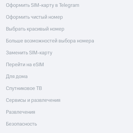
Акции
Оформить SIM-карту в Telegram
Покупка
полисов
Приложения
Оформить чистый номер
онлайн
КИОН
Скидка 30%
на связь
Выбрать красивый номер
КИОН
Музыка
С картой
Больше возможностей выбора номера
МТС
КИОН
Деньги
Заменить SIM-карту
Строки
МТС
Накопления
Перейти на eSIM
Live
Откладывайте
Для дома
Гудок
деньги
и получайте
Мой
Спутниковое ТВ
доход 15%
МТС
Акции
Сервисы и развлечения
Условия
Все
пополнения
приложения
Развлечения
Финансы
Скидка
Инвестиции
Безопасность
30%
на связь