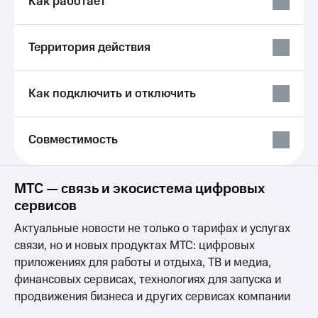
Как работает
Выбрать
ТВ и телефон
красивый
для дома
номер
Личный
Территория действия
Заменить
кабинет
SIM-
спутникового
карту
ТВ
Как подключить и отключить
Скачать
Перейти
приложение
на
Мой
eSIM
Совместимость
МТС
МТС
Для дома
Premium
Спутниковое ТВ
МТС — связь и экосистема цифровых
Выберите
Подписка
сервисов
и подключите
на гигабайты
ТВ
интернета,
Актуальные новости не только о тарифах и услугах
с выгодным
фильмы,
связи, но и новых продуктах МТС: цифровых
тарифом
музыка
и многое
приложениях для работы и отдыха, ТВ и медиа,
Интернет,
другое
финансовых сервисах, технологиях для запуска и
ТВ и телефон
Семейная
продвижения бизнеса и других сервисах компании
для дома
группа