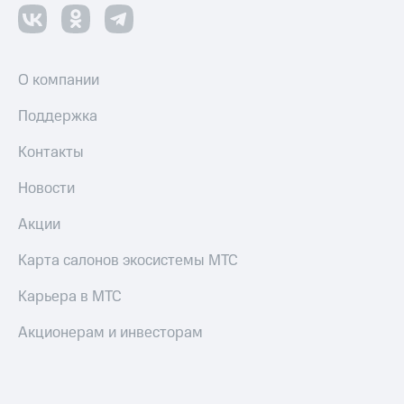
Оплата
по QR-
коду
О компании
за границей
Поддержка
тернет-магазин
Смартфоны
Контакты
Наушники
Новости
и
колонки
Акции
Умные
часы
Карта салонов экосистемы МТС
и
трекеры
Карьера в МТС
Умный
Акционерам и инвесторам
дом
Планшеты