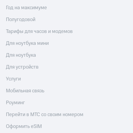
общие
подписки
Год на максимуме
КИОН
и услуги,
Музыка
доступ
Полугодовой
к геолокации
КИОН
Кино,
Тарифы для часов и модемов
Строки
музыка,
книги
Live
Для ноутбука мини
и не
только
Гудок
Для ноутбука
Безопасность
Мой
Для устройств
МТС
Финансы
Услуги
Все
Детям
приложения
Мобильная связь
и родителям
Инвестиции
Здоровье
Роуминг
и фитнес
Получайте
Перейти в МТС со своим номером
доход
Приложения
онлайн
от МТС
Оформить eSIM
Страхование