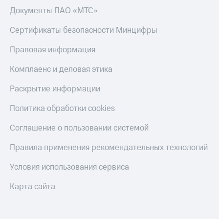
Документы ПАО «МТС»
Пополнить
номер
Сертификаты безопасности Минцифры
МТС
Правовая информация
Настройки
автоплатежа
Комплаенс и деловая этика
Пополнить
номер
Раскрытие информации
другого
оператора
Политика обработки cookies
Оплата
Соглашение о пользовании системой
интернета
и
Правила применения рекомендательных технологий
ТВ
Условия использования сервиса
Переводы
с
Карта сайта
телефона
на карту
МТС Pay