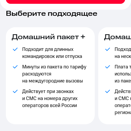
на связь
Выберите подходящее
Роуминг
Тарифы
RED,
Семейная
РИИЛ
группа
и МТС
Домашний пакет +
Домаш
Супер
Заказать
дешевле
SIM-
Подходит для длинных
Подход
при
карту
оплате
командировок или отпуска
на нес
с карты
Оформить
МТС
Минуты из пакета по тарифу
Плата 
eSIM
Деньги
расходуются
исполь
на междугородние вызовы
из пак
SIM-
Спутниковое ТВ
карта
Действует при звонках
Действ
для
Выберите
и СМС на номера других
и СМС 
иностранцев
и подключите
ТВ
операторов всей России
операт
Оформить
с выгодным
регион
чистый
тарифом
номер
Интернет,