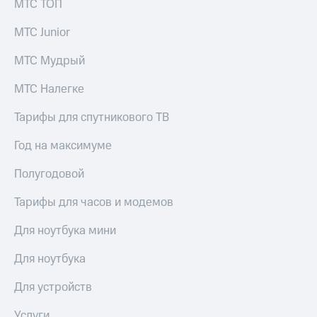
общие
МТС ТОП
подписки
КИОН
и услуги,
МТС Junior
Музыка
доступ
к геолокации
МТС Мудрый
КИОН
Кино,
Строки
музыка,
МТС Налегке
книги
Live
и не
Тарифы для спутникового ТВ
только
Гудок
Год на максимуме
Безопасность
Мой
МТС
Полугодовой
Финансы
Все
Тарифы для часов и модемов
Детям
приложения
и родителям
Для ноутбука мини
Инвестиции
Здоровье
и фитнес
Для ноутбука
Получайте
доход
Приложения
Для устройств
онлайн
от МТС
Страхование
Услуги