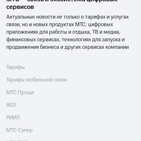
Спутниковое
Скидка
сервисов
ТВ
на тарифы,
общие
Актуальные новости не только о тарифах и услугах
Услуги
подписки
связи, но и новых продуктах МТС: цифровых
и услуги,
приложениях для работы и отдыха, ТВ и медиа,
Поддержка
доступ
финансовых сервисах, технологиях для запуска и
к геолокации
Сертификаты
висы и подписки
продвижения бизнеса и других сервисах компании
МТС
безопасности
Premium
Всё
Тарифы
Подписка
под
на гигабайты
рукой
Тарифы мобильной связи
интернета,
в Мой МТС
фильмы,
МТС Проще
музыка
Посмотрите,
и многое
что
RED
другое
полезного
Семейная
есть
РИИЛ
группа
в нашем
приложении
Скидка
МТС Супер
на тарифы,
КИОН