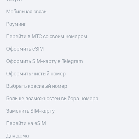
Акции
Покупка
Мобильная связь
полисов
Приложения
онлайн
КИОН
Скидка 30%
Роуминг
на связь
КИОН
Перейти в МТС со своим номером
Музыка
С картой
МТС
Оформить eSIM
КИОН
Деньги
Строки
МТС
Оформить SIM-карту в Telegram
Накопления
Live
Оформить чистый номер
Откладывайте
Гудок
деньги
Выбрать красивый номер
и получайте
Мой
доход 15%
МТС
Больше возможностей выбора номера
Акции
Условия
Все
Заменить SIM-карту
пополнения
приложения
Финансы
Перейти на eSIM
Скидка
Инвестиции
30%
Для дома
на связь