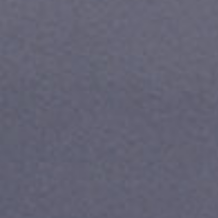
Скидки до 40%
на смартфоны
при покупке со связью МТС