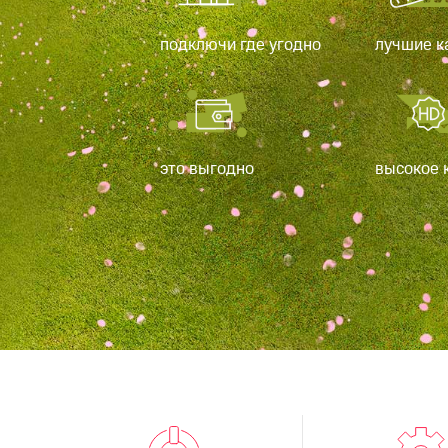
подключи где угодно
лучшие к
это выгодно
высокое 