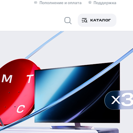
Пополнение и оплата
Поддержка
Скидка 30% на связь
Личные кабинеты
КАТАЛОГ
Мобильная связь
IM-карта для иностранцев
M
Для дома
Сервисы и подписки
фитнес
Приложения от МТС